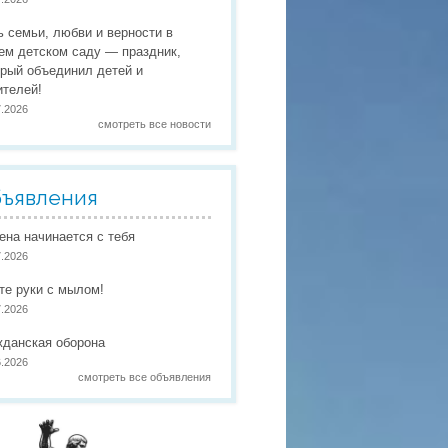
 праздники
ь семьи, любви и верности в
 работы
ем детском саду — праздник,
орый объединил детей и
 по присмотру и уходу
в
ителей!
7.2026
смотреть все новости
ъявления
иена начинается с тебя
7.2026
те руки с мылом!
7.2026
жданская оборона
6.2026
смотреть все объявления