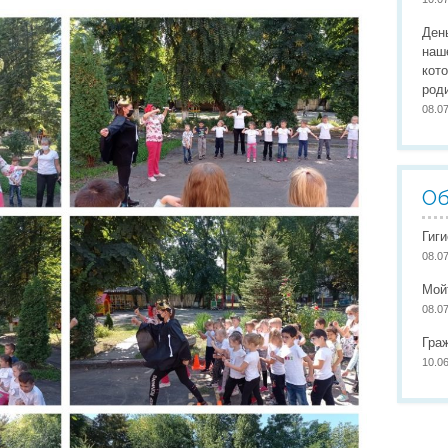
Организация питания
Сайты педагогов
Наши
Ден
Развивающая предметно-пространственная среда
Участие в конкурсах
Наши
наш
кот
Обеспечение здоровья, безопасности, качеству услуг
Школа маленьких патриото
род
08.0
Международное сотрудничество
Доступная среда
Об
Гиг
08.0
Мой
08.0
Гра
10.0