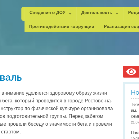
Сведения о ДОУ
Деятельность
Роди
Основные сведения
Психолого-педагогическая,
Важн
Противодействие коррупции
Реализация соц
Структура и органы управления
Методическая копилка
Реко
Документы
Документы
Уголок ПДД
Каче
Образование
Документы для рейтинга
Безопасность
Анти
Дист
Образовательные стандарты
Инновационная деятельнос
ГО и
Орга
В
валь
Руководитель и педагоги
Юный мастер
Пожа
Сове
Материально-техническое обеспечение
Браво, дети!
Охра
Допо
Но
 внимание уделяется здоровому образу жизни
Стипендии и меры поддержки обучающихся
Проектная деятельность
Охра
Прог
 бега, который проводится в городе Ростове-на-
Тёп
 инструктор по физической культуре организовала
Платные услуги
Всемирный День правовой
Инфо
Проф
им.
ов подготовительной группы. Перед забегом
сем
Финансово-хозяйственная деятельность
Наставничество
Учит
21.0
ые провели беседу о значимости бега и провели
Вакантные места для приема (перевода)
Мероприятия детского сада
Педа
 стартом.
Пам
10.0