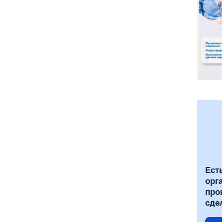
Ест
орг
про
сде