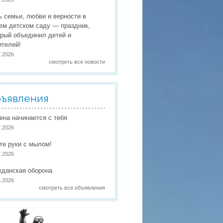
 праздники
ь семьи, любви и верности в
 работы
ем детском саду — праздник,
орый объединил детей и
 по присмотру и уходу
в
ителей!
7.2026
смотреть все новости
ъявления
иена начинается с тебя
7.2026
те руки с мылом!
7.2026
жданская оборона
6.2026
смотреть все объявления