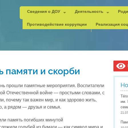
Сведения о ДОУ
Деятельность
Роди
Основные сведения
Психолого-педагогическая,
Важн
Противодействие коррупции
Реализация соц
Структура и органы управления
Методическая копилка
Реко
Документы
Документы
Уголок ПДД
Каче
Образование
Документы для рейтинга
Безопасность
Анти
Дист
Образовательные стандарты
Инновационная деятельнос
ГО и
Орга
В
ь памяти и скорби
Руководитель и педагоги
Юный мастер
Пожа
Сове
Материально-техническое обеспечение
Браво, дети!
Охра
Допо
Но
день прошли памятные мероприятия. Воспитатели
Стипендии и меры поддержки обучающихся
Проектная деятельность
Охра
Прог
кой Отечественной войне — простыми словами, с
Тёп
и, почему так важен мир, и как здорово жить,
Платные услуги
Всемирный День правовой
Инфо
Проф
им.
о, а рядом — друзья и семья.
сем
Финансово-хозяйственная деятельность
Наставничество
Учит
21.0
тили память погибших минутой
Вакантные места для приема (перевода)
Мероприятия детского сада
Педа
Пам
ложили голубей из бумаги — как символ мира и
10.0