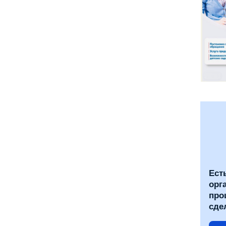
Ест
орг
про
сде