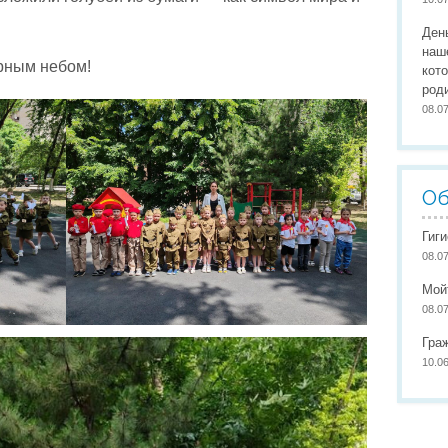
Организация питания
Сайты педагогов
Наши
Ден
Развивающая предметно-пространственная среда
Участие в конкурсах
Наши
наш
ирным небом!
кот
Обеспечение здоровья, безопасности, качеству услуг
Школа маленьких патриото
род
08.0
Международное сотрудничество
Доступная среда
Об
Гиг
08.0
Мой
08.0
Гра
10.0