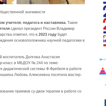
общественной значимости
дом
учителя
,
педагога
и
наставника
. Такое
ителя
сделал президент России Владимир
арства отметил, что в
2023
году
будет
ождения основоположника научной педагогики в
.
й воспитатель Долгова Анастасия
р-класс в МБДОУ № 244 по теме:
 дидактической системы Ф.Фребеля в работе
юшкина Любовь Алексеевна посетила мастер-
ование приемов су-джок терапии в работе со