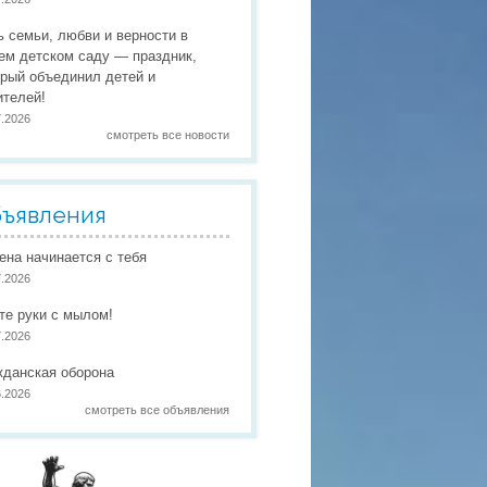
 праздники
ь семьи, любви и верности в
 работы
ем детском саду — праздник,
орый объединил детей и
 по присмотру и уходу
в
ителей!
7.2026
смотреть все новости
ъявления
иена начинается с тебя
7.2026
те руки с мылом!
7.2026
жданская оборона
6.2026
смотреть все объявления