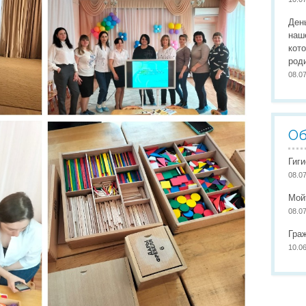
Организация питания
Сайты педагогов
Наши
Ден
Развивающая предметно-пространственная среда
Участие в конкурсах
Наши
наш
кот
Обеспечение здоровья, безопасности, качеству услуг
Школа маленьких патриото
род
08.0
Международное сотрудничество
Доступная среда
Об
Гиг
08.0
Мой
08.0
Гра
10.0