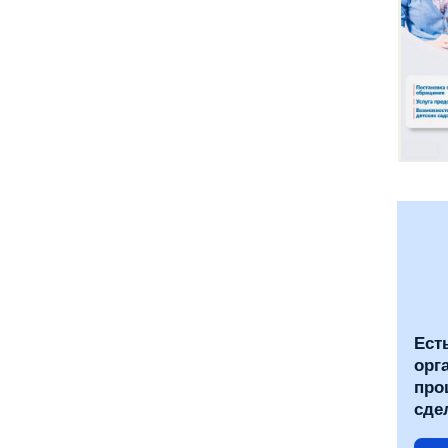
Ест
орг
про
сде