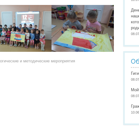
Организация питания
Сайты педагогов
Наши
Ден
Развивающая предметно-пространственная среда
Участие в конкурсах
Наши
наш
кот
Обеспечение здоровья, безопасности, качеству услуг
Школа маленьких патриото
род
08.0
Международное сотрудничество
Доступная среда
Об
огические и методические мероприятия
Гиг
08.0
Мой
08.0
Гра
10.0