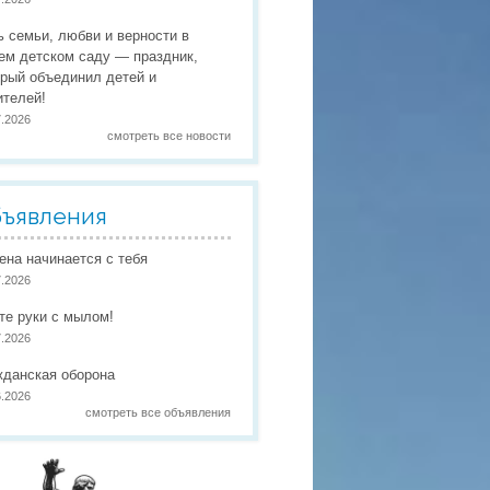
 праздники
ь семьи, любви и верности в
 работы
ем детском саду — праздник,
орый объединил детей и
 по присмотру и уходу
в
ителей!
7.2026
смотреть все новости
ъявления
иена начинается с тебя
7.2026
те руки с мылом!
7.2026
жданская оборона
6.2026
смотреть все объявления