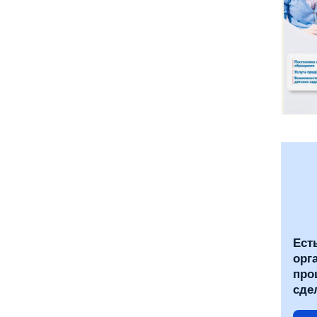
Ест
орг
про
сде